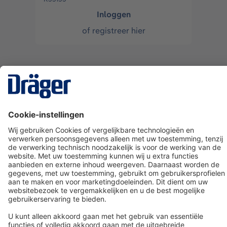
Inloggen
of
registreer hier
Technology
for Life
Dräger klantenservice
Over Dräger
Bestellen in onze webshop
Community