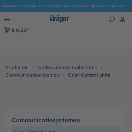
Geen administratie- en verzendkosten voor webshopbestellingen vanaf € 100,-.
 naar navigatie B2B-platform
€ 0,00*
Producten
Onderdelen en toebehoren
Communicatiesystemen
Com-Control units​
Communicatiesystemen
Com-Control units​