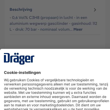
Beschrijving
- 0,6 Vol% C3H8 (propaan) in lucht - in een
aluminium wegwerp gascilinder - gasinhoud: 112
L - druk: 70 bar - nominaal volum…
Meer
Technology
for Life
Dräger klantenservice
Over Dräger