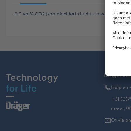
- 0,3 Vol% CO2 (kooldioxide) in lucht - in een aluminiu
Technology
Dräger kl
for Life
Hulp en a
+31 (0)7
ma-vr, 08
Of via o