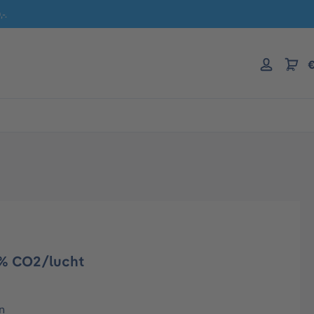
-.
€
 % CO2/lucht
n