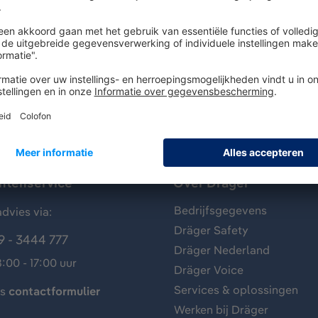
m wegwerp gascilinder - gasinhoud: 60 L - druk: 35 bar - nomi
antenservice
Over Dräger
Bedrijfsgegevens
dvies via:
Dräger Safety
9 - 3444 777
Dräger Nederland
:00 - 17:00 uur
Dräger Voice
Services & oplossingen
ns
contactformulier
Werken bij Dräger