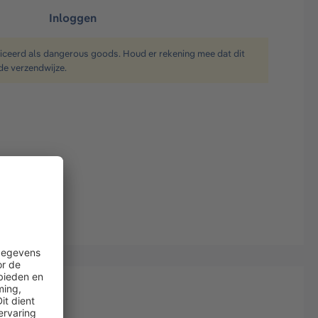
Inloggen
ficeerd als dangerous goods. Houd er rekening mee dat dit
de verzendwijze.