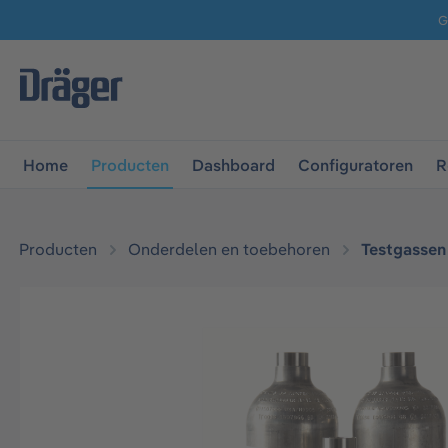
G
 naar de hoofdnavigatie
Ga naar navigatie B2B-platform
Home
Producten
Dashboard
Configuratoren
R
Producten
Onderdelen en toebehoren
Testgassen
Afbeeldingengalerij overslaan