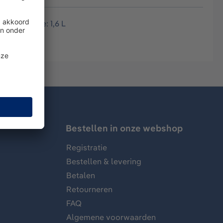
naal volume: 1,6 L
Bestellen in onze webshop
Registratie
Bestellen & levering
Betalen
Retourneren
FAQ
Algemene voorwaarden