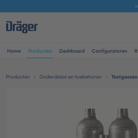
G
 naar de hoofdnavigatie
Ga naar navigatie B2B-platform
Home
Producten
Dashboard
Configuratoren
R
Producten
Onderdelen en toebehoren
Testgassen
Afbeeldingengalerij overslaan