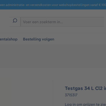
een administratie- en verzendkosten voor webshopbestellingen vanaf € 100,
entalshop
Bestelling volgen
Testgas 34 L Cl2 
3715317
Log in om prijzen te zie