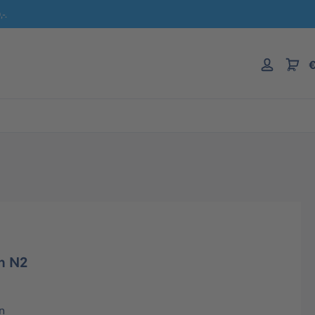
-.
€
in N2
n