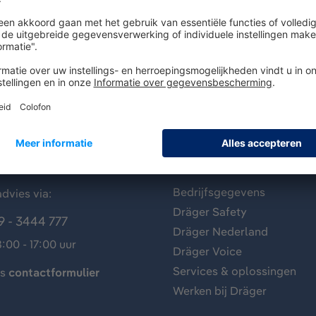
antenservice
Over Dräger
Bedrijfsgegevens
dvies via:
Dräger Safety
9 - 3444 777
Dräger Nederland
:00 - 17:00 uur
Dräger Voice
Services & oplossingen
ns
contactformulier
Werken bij Dräger