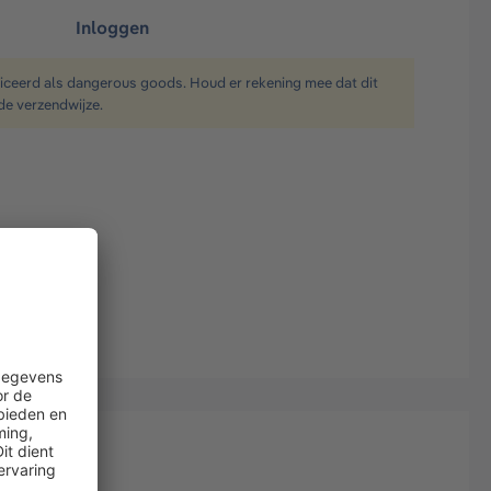
Inloggen
ficeerd als dangerous goods. Houd er rekening mee dat dit
de verzendwijze.