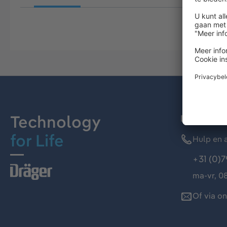
Technology
Dräger kl
for Life
Hulp en a
+31 (0)7
ma-vr, 08
Of via o