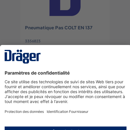
Pneumatique Pas COLT EN 137
3356823
Se connecter
ou
S'inscrire