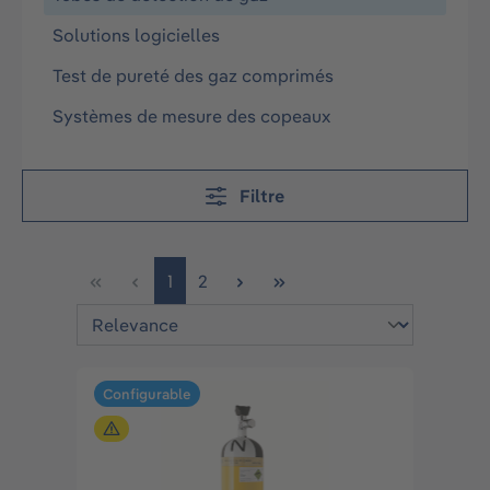
Solutions logicielles
Test de pureté des gaz comprimés
Systèmes de mesure des copeaux
Filtre
Page
Page
1
2
Configurable