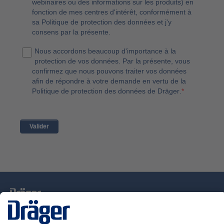
webinaires ou des informations sur les produits) en
fonction de mes centres d'intérêt, conformément à
sa
Politique de protection des données
et j'y
consens par la présente.
Nous accordons beaucoup d'importance à la
protection de vos données. Par la présente, vous
confirmez que nous pouvons traiter vos données
afin de répondre à votre demande en vertu de la
Politique de protection des données de Dräger
.
*
La technologie
pour la vie
Nous contacter