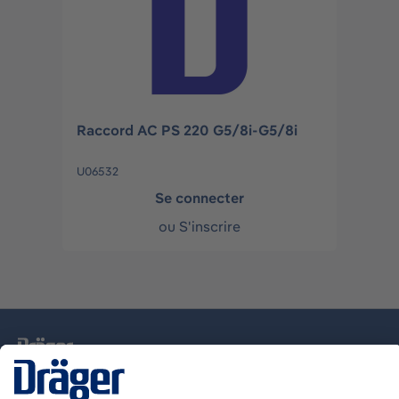
Raccord AC PS 220 G5/8i-G5/8i
U06532
Se connecter
ou
S'inscrire
La technologie
pour la vie