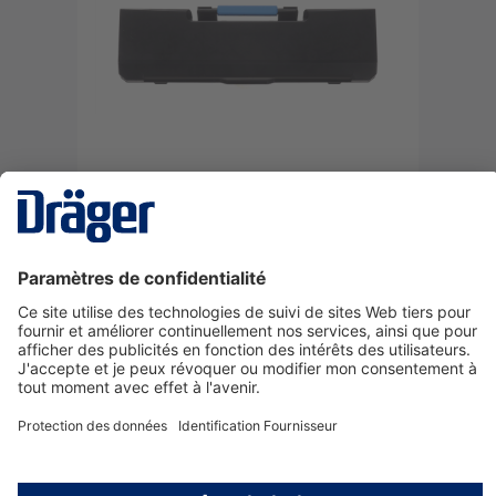
Batterie standard EX, X-plore 8700
R59575
Se connecter
ou
S'inscrire