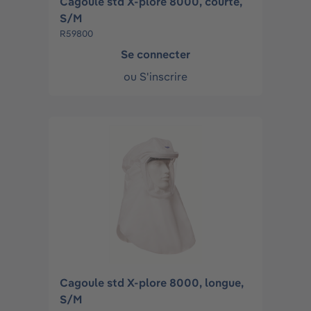
Cagoule std X-plore 8000, courte,
S/M
R59800
Se connecter
ou
S'inscrire
Cagoule std X-plore 8000, longue,
S/M