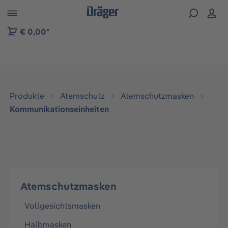
vigation der B2B-Plattform springen
€ 0,00*
Produkte
Atemschutz
Atemschutzmasken
Kommunikationseinheiten
Atemschutzmasken
Vollgesichtsmasken
Halbmasken