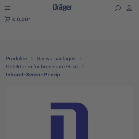
vigation der B2B-Plattform springen
€ 0,00*
Produkte
Gaswarnanlagen
Detektoren für brennbare Gase
Infrarot-Sensor-Prinzip
Bildergalerie überspringen