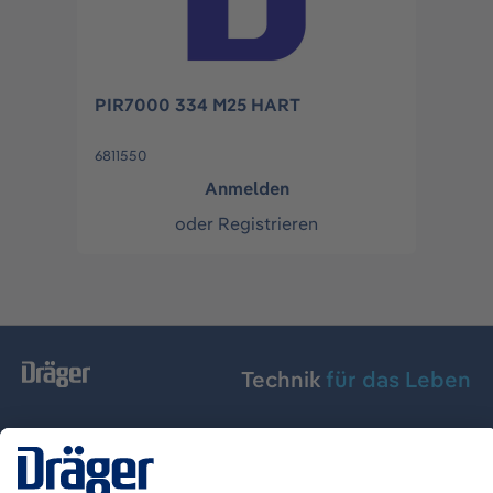
PIR7000 334 M25 HART
6811550
Anmelden
oder
Registrieren
Technik
für das Leben
Dräger Austria GmbH