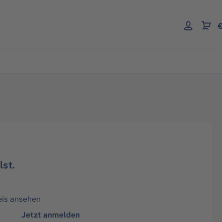
€
lst.
eis ansehen
Jetzt anmelden