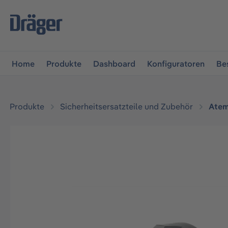
vigation springen
Zur Navigation der B2B-Plattform spr
Home
Produkte
Dashboard
Konfiguratoren
Be
Produkte
Sicherheitsersatzteile und Zubehör
Atem
Bildergalerie überspringen