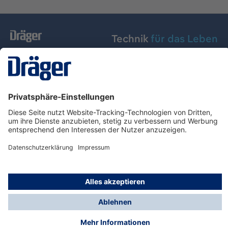
Technik
für das Leben
Dräger Austria GmbH
Über Dräger
Informationen
© Dräger Austria GmbH, 2024
* Alle Preise exkl. gesetzl. Mehrwertsteuer zzgl.
Versandkosten und ggf. Nachnahmegebühren, wenn
nicht anders angegeben.