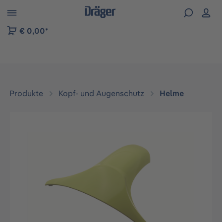
vigation der B2B-Plattform springen
€ 0,00*
Produkte
Kopf- und Augenschutz
Helme
Bildergalerie überspringen