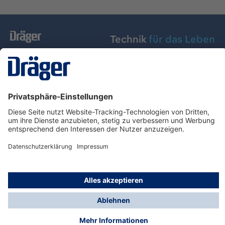
Technik
für das Leben
Dräger Austria GmbH
Über Dräger
Informationen
© Dräger Austria GmbH, 2024
* Alle Preise exkl. gesetzl. Mehrwertsteuer zzgl.
Versandkosten und ggf. Nachnahmegebühren, wenn
nicht anders angegeben.