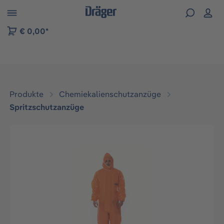
vigation der B2B-Plattform springen
€ 0,00*
Produkte
Chemiekalienschutzanzüge
Spritzschutzanzüge
Bildergalerie überspringen