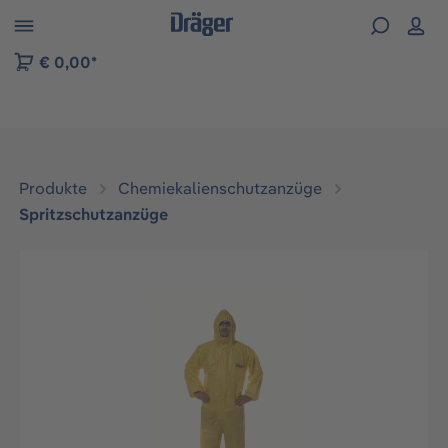
vigation der B2B-Plattform springen
€ 0,00*
Produkte
Chemiekalienschutzanzüge
Spritzschutzanzüge
Bildergalerie überspringen