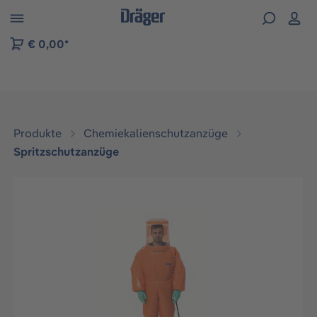
vigation der B2B-Plattform springen
€ 0,00*
Produkte
Chemiekalienschutzanzüge
Spritzschutzanzüge
Bildergalerie überspringen