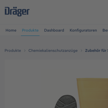
vigation springen
Zur Navigation der B2B-Plattform spr
Home
Produkte
Dashboard
Konfiguratoren
Be
Produkte
Chemiekalienschutzanzüge
Zubehör für
Bildergalerie überspringen