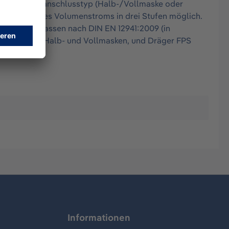
ndeten Atemanschlusstyp (Halb-/Vollmaske oder
gulierung des Volumenstroms in drei Stufen möglich.
 System zugelassen nach DIN EN 12941:2009 (in
ger X-plore Halb- und Vollmasken, und Dräger FPS
Informationen