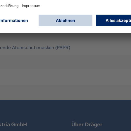
erätefunktionen. Das Gerät erkennt automatisch den verwe
mbereich entsprechend an. Zusätzlich ist eine manuelle Re
en Filter und zeigt die Sättigung des Partikelfilters an. Im
nd Visieren) und DIN EN 12942:2009 (in Verbindung mit Drä
taubdicht,5-Strahlwasser aus allen Richtungen)
igende Atemschutzmasken (PAPR)
stria GmbH
Über Dräger