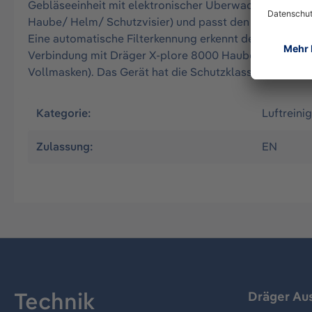
Gebläseeinheit mit elektronischer Überwachung der G
Haube/ Helm/ Schutzvisier) und passt den Volumenstro
Eine automatische Filterkennung erkennt den eingesetzt
Verbindung mit Dräger X-plore 8000 Hauben, Helmen u
Vollmasken). Das Gerät hat die Schutzklasse IP65 (6-s
Kategorie:
Luftrein
Zulassung:
EN
Technik
Dräger Au