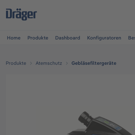
vigation springen
Zur Navigation der B2B-Plattform spr
Home
Produkte
Dashboard
Konfiguratoren
Be
Produkte
Atemschutz
Gebläsefiltergeräte
Bildergalerie überspringen