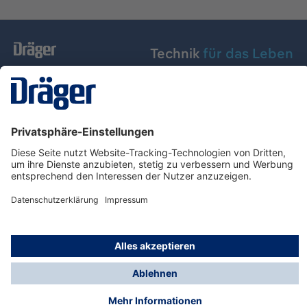
Technik
für das Leben
Dräger Austria GmbH
Über Dräger
Informationen
© Dräger Austria GmbH, 2024
* Alle Preise exkl. gesetzl. Mehrwertsteuer zzgl.
Versandkosten und ggf. Nachnahmegebühren, wenn
nicht anders angegeben.