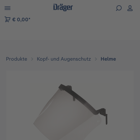
vigation der B2B-Plattform springen
€ 0,00*
Produkte
Kopf- und Augenschutz
Helme
Bildergalerie überspringen