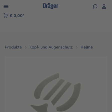
vigation der B2B-Plattform springen
€ 0,00*
Produkte
Kopf- und Augenschutz
Helme
Bildergalerie überspringen