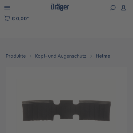
vigation der B2B-Plattform springen
€ 0,00*
Produkte
Kopf- und Augenschutz
Helme
Bildergalerie überspringen