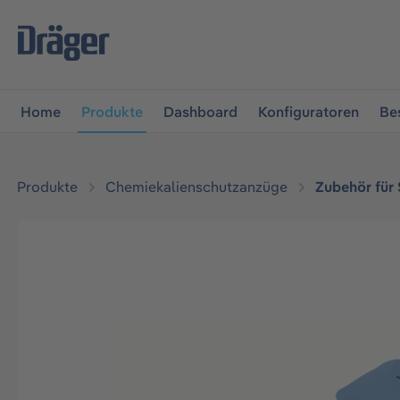
vigation springen
Zur Navigation der B2B-Plattform spr
Home
Produkte
Dashboard
Konfiguratoren
Be
Produkte
Chemiekalienschutzanzüge
Zubehör für
Bildergalerie überspringen