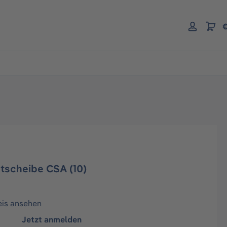
€
htscheibe CSA (10)
eis ansehen
Jetzt anmelden