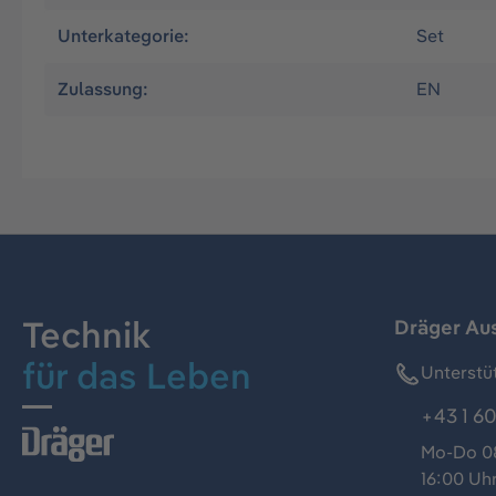
Unterkategorie:
Set
Zulassung:
EN
Technik
Dräger Au
für das Leben
Unterstü
+43 1 60
Mo-Do 08
16:00 Uh