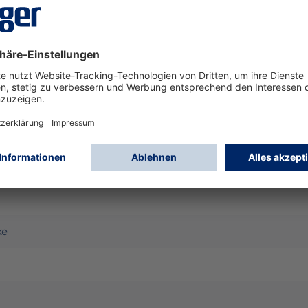
-Halbmaske X-plore 3300 in Größe M und zwei Bajonettfiltern
Twin-filter)
ter
nische Gase und Dämpfe (Siedepunkt > 65°C), B1 - Anorganis
 und organische Ammoniakderivate
ke