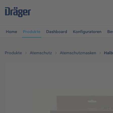
vigation springen
Zur Navigation der B2B-Plattform spr
Home
Produkte
Dashboard
Konfiguratoren
Be
Produkte
Atemschutz
Atemschutzmasken
Hal
Bildergalerie überspringen