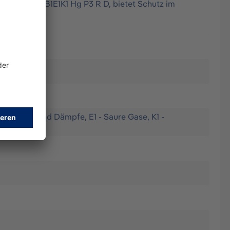
 X-plore A1B1E1K1 Hg P3 R D, bietet Schutz im
che Gase und Dämpfe, E1 - Saure Gase, K1 -