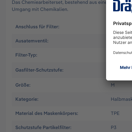
Das Chemiearbeiterset, bestehend aus einer Zweifilter
Umgang mit Chemikalien.
Anschluss für Filter:
Bayonet (
Ausatemventil:
Ja
Filter-Typ:
Kombi-Fil
A1 - Orga
Gasfilter-Schutzstufe:
Ammoniak
Größe:
M
Kategorie:
Halbmas
Material des Maskenkörpers:
TPE
Schutzstufe Partikelfilter:
P3