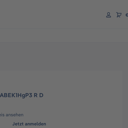
€
 ABEK1HgP3 R D
eis ansehen
Jetzt anmelden