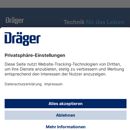
Technik
für das Leben
Dräger Austria GmbH
Über Dräger
Informationen
© Dräger Austria GmbH, 2024
* Alle Preise exkl. gesetzl. Mehrwertsteuer zzgl.
Versandkosten und ggf. Nachnahmegebühren, wenn
nicht anders angegeben.