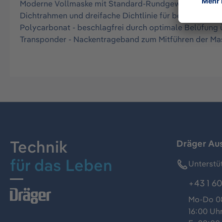
Moderne Vollmaske mit Standard-Rundgewindeanschlus
Dichtrahmen und dreifache Dichtlinie für bequemen un
Polycarbonat - beschlagfrei durch optimale Belüfung
Transponder - Nackentrageband zum Mitführen der Ma
Technik
Dräger Au
für das Leben
Unterstü
+43 1 60
Mo-Do 08
16:00 Uh