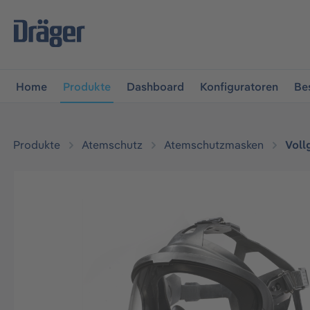
vigation springen
Zur Navigation der B2B-Plattform spr
Home
Produkte
Dashboard
Konfiguratoren
Be
Produkte
Atemschutz
Atemschutzmasken
Voll
Bildergalerie überspringen