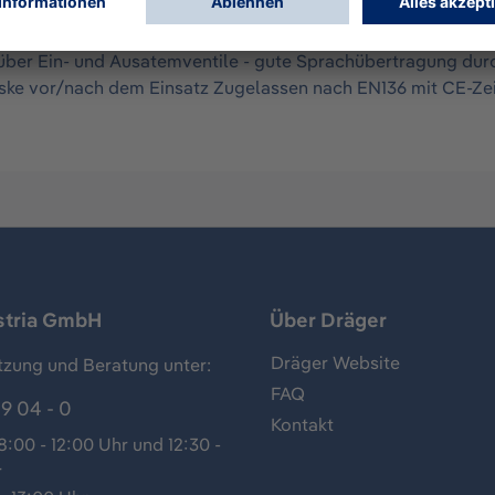
s Rd40 (gem. EN148-1) - Maskenkörper in Größe L aus hau
d dichten Sitz - Innenmaske Größe 2 - 5-Punkt-Bänderung - 
 über Ein- und Ausatemventile - gute Sprachübertragung du
ske vor/nach dem Einsatz Zugelassen nach EN136 mit CE-Ze
stria GmbH
Über Dräger
Dräger Website
tzung und Beratung unter:
FAQ
9 04 - 0
Kontakt
:00 - 12:00 Uhr und 12:30 -
r