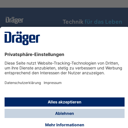
Technik
für das Leben
Dräger Austria GmbH
Über Dräger
Informationen
© Dräger Austria GmbH, 2024
* Alle Preise exkl. gesetzl. Mehrwertsteuer zzgl.
Versandkosten und ggf. Nachnahmegebühren, wenn
nicht anders angegeben.