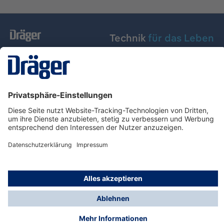
Technik
für das Leben
Dräger Austria GmbH
Über Dräger
Informationen
© Dräger Austria GmbH, 2024
* Alle Preise exkl. gesetzl. Mehrwertsteuer zzgl.
Versandkosten und ggf. Nachnahmegebühren, wenn
nicht anders angegeben.