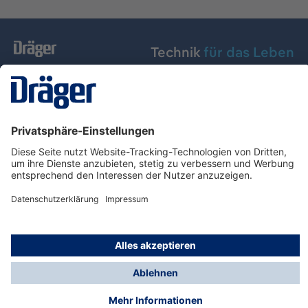
Technik
für das Leben
Dräger Austria GmbH
Über Dräger
Informationen
© Dräger Austria GmbH, 2024
* Alle Preise exkl. gesetzl. Mehrwertsteuer zzgl.
Versandkosten und ggf. Nachnahmegebühren, wenn
nicht anders angegeben.