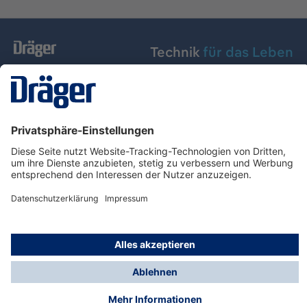
Technik
für das Leben
Dräger Austria GmbH
Über Dräger
Informationen
© Dräger Austria GmbH, 2024
* Alle Preise exkl. gesetzl. Mehrwertsteuer zzgl.
Versandkosten und ggf. Nachnahmegebühren, wenn
nicht anders angegeben.