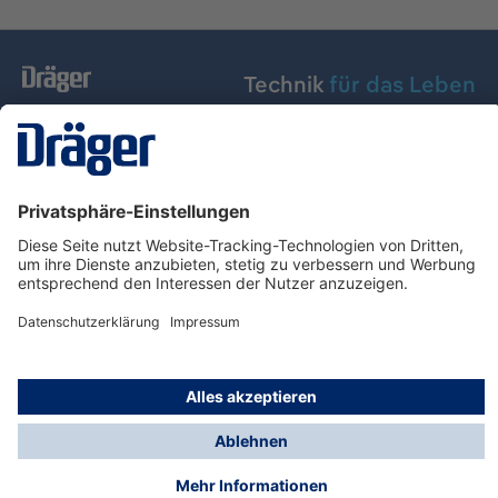
Technik
für das Leben
Dräger Austria GmbH
Über Dräger
Informationen
© Dräger Austria GmbH, 2024
* Alle Preise exkl. gesetzl. Mehrwertsteuer zzgl.
Versandkosten und ggf. Nachnahmegebühren, wenn
nicht anders angegeben.