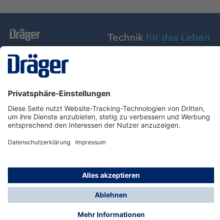
Technik
für das Leben
Dräger Austria GmbH
Über Dräger
Informationen
© Dräger Austria GmbH, 2024
* Alle Preise exkl. gesetzl. Mehrwertsteuer zzgl.
Versandkosten und ggf. Nachnahmegebühren, wenn
nicht anders angegeben.