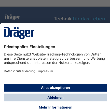
Technik
für das Leben
Dräger Austria GmbH
Über Dräger
Informationen
© Dräger Austria GmbH, 2024
* Alle Preise exkl. gesetzl. Mehrwertsteuer zzgl.
Versandkosten und ggf. Nachnahmegebühren, wenn
nicht anders angegeben.