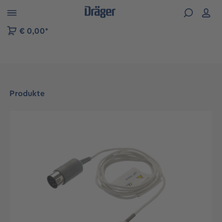
vigation der B2B-Plattform springen
€ 0,00*
Produkte
Bildergalerie überspringen