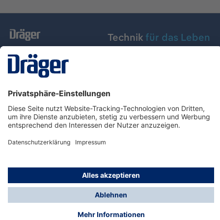
Technik
für das Leben
Dräger Austria GmbH
Über Dräger
Informationen
© Dräger Austria GmbH, 2024
* Alle Preise exkl. gesetzl. Mehrwertsteuer zzgl.
Versandkosten und ggf. Nachnahmegebühren, wenn
nicht anders angegeben.