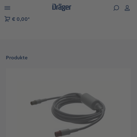
vigation der B2B-Plattform springen
€ 0,00*
Produkte
Bildergalerie überspringen