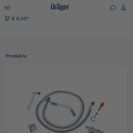
vigation der B2B-Plattform springen
€ 0,00*
Produkte
Bildergalerie überspringen