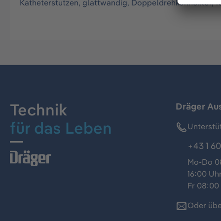
Katheterstutzen, glattwandig, Doppeldrehkonnektor, 1
Technik
Dräger Au
für das Leben
Unterstü
+43 1 60
Mo-Do 08
16:00 Uh
Fr 08:00 
Oder übe