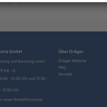
0cm, geringer Totraum
stria GmbH
Über Dräger
Dräger Website
tzung und Beratung unter:
FAQ
9 04 - 0
Kontakt
:00 - 12:00 Uhr und 12:30 -
r
- 13:00 Uhr
r unser
Kontaktformular