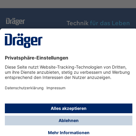
Technik
für das Leben
Dräger Austria GmbH
Über Dräger
Informationen
© Dräger Austria GmbH, 2024
* Alle Preise exkl. gesetzl. Mehrwertsteuer zzgl.
Versandkosten und ggf. Nachnahmegebühren, wenn
nicht anders angegeben.