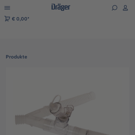
vigation der B2B-Plattform springen
€ 0,00*
Produkte
Bildergalerie überspringen