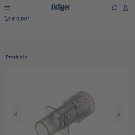
vigation der B2B-Plattform springen
€ 0,00*
Produkte
Bildergalerie überspringen