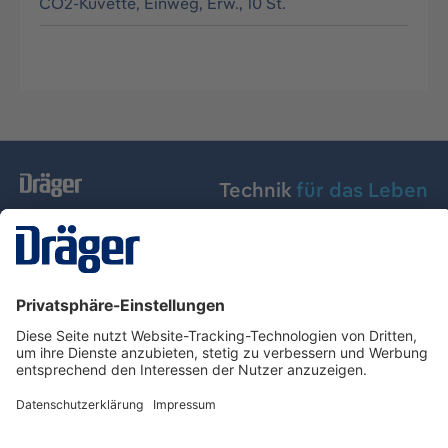
CO2-Küvette, Einweg, Erw., 10 St.
Technik
für das Leben
Dräger Austria GmbH
Über Dräger
Informationen