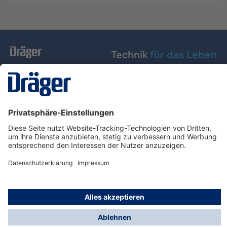
Technik
für das Leben
Dräger Austria GmbH
Über Dräger
Informationen
© Dräger Austria GmbH, 2024
* Alle Preise exkl. gesetzl. Mehrwertsteuer zzgl.