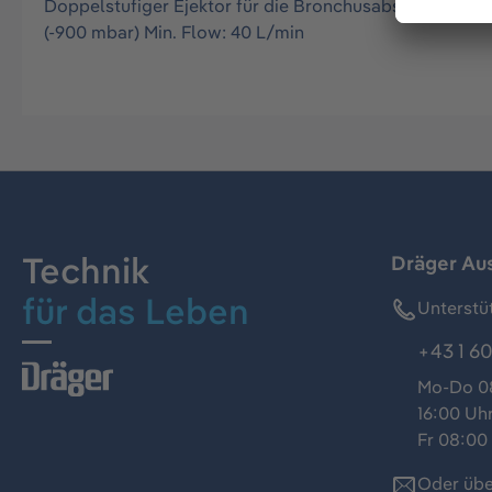
Doppelstufiger Ejektor für die Bronchusabsaugung. Zur
(-900 mbar) Min. Flow: 40 L/min
Technik
Dräger Au
für das Leben
Unterstü
+43 1 60
Mo-Do 08
16:00 Uh
Fr 08:00 
Oder übe