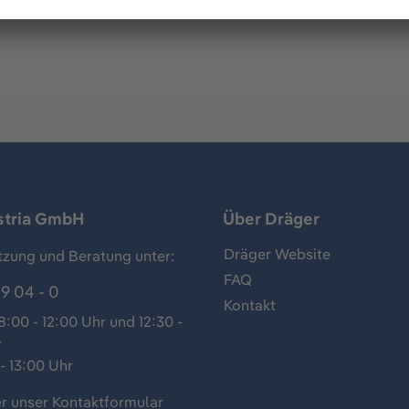
 Adaption direkt an eine zentrale Druckluftversorgung nach
stria GmbH
Über Dräger
Dräger Website
tzung und Beratung unter:
FAQ
9 04 - 0
Kontakt
:00 - 12:00 Uhr und 12:30 -
r
- 13:00 Uhr
r unser
Kontaktformular