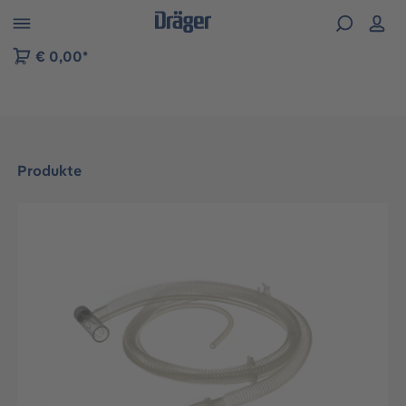
vigation der B2B-Plattform springen
€ 0,00*
Produkte
Bildergalerie überspringen