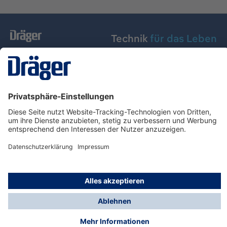
Technik
für das Leben
Dräger Austria GmbH
Über Dräger
Informationen
© Dräger Austria GmbH, 2024
* Alle Preise exkl. gesetzl. Mehrwertsteuer zzgl.
Versandkosten und ggf. Nachnahmegebühren, wenn
nicht anders angegeben.