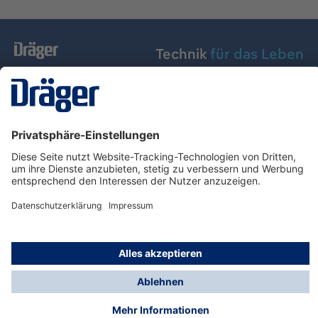
Technik
für das Leben
Dräger Austria GmbH
Über Dräger
Informationen
© Dräger Austria GmbH, 2024
* Alle Preise exkl. gesetzl. Mehrwertsteuer zzgl.
Versandkosten und ggf. Nachnahmegebühren, wenn
nicht anders angegeben.