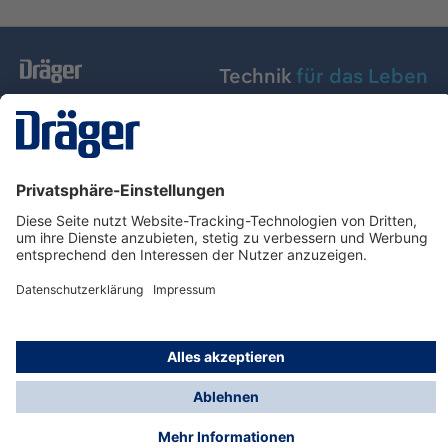
Technik
für das Leben
Dräger Austria GmbH
Über Dräger
Informationen
© Dräger Austria GmbH, 2024
* Alle Preise exkl. gesetzl. Mehrwertsteuer zzgl.
Versandkosten und ggf. Nachnahmegebühren, wenn
nicht anders angegeben.