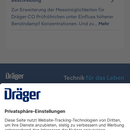
Beschreibung
Zur Erweiterung der Messmöglichkeiten für
Dräger-CO Prüfröhrchen unter Einfluss höherer
Benzindampf Konzentrationen. Und zu…
Mehr
Technik
für das Leben
Dräger Austria GmbH
Über Dräger
Informationen