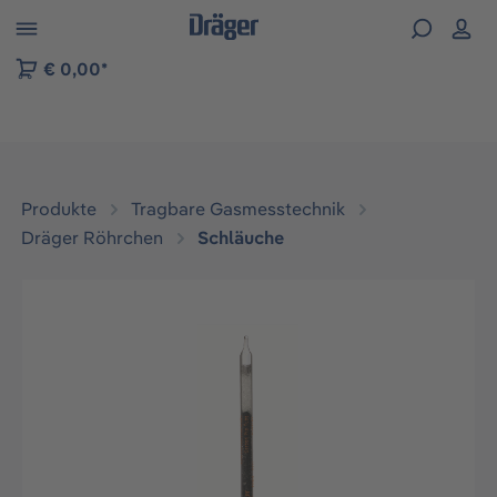
vigation der B2B-Plattform springen
€ 0,00*
Produkte
Tragbare Gasmesstechnik
Dräger Röhrchen
Schläuche
Bildergalerie überspringen