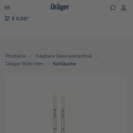
vigation der B2B-Plattform springen
€ 0,00*
Produkte
Tragbare Gasmesstechnik
Dräger Röhrchen
Schläuche
Bildergalerie überspringen