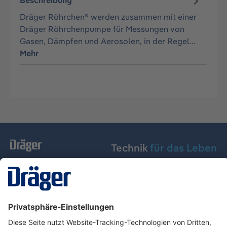
Beschreibung
Dräger Röhrchen® werden zusammen mit einer
Dräger Röhrchenpumpe für Messungen von
Gasen, Dämpfen und Aerosolen, in der Regel…
Mehr
Technik
für das Leben
Dräger Austria GmbH
Über Dräger